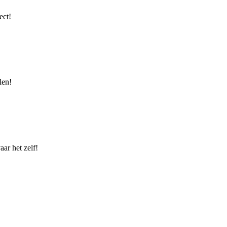
ect!
len!
ar het zelf!