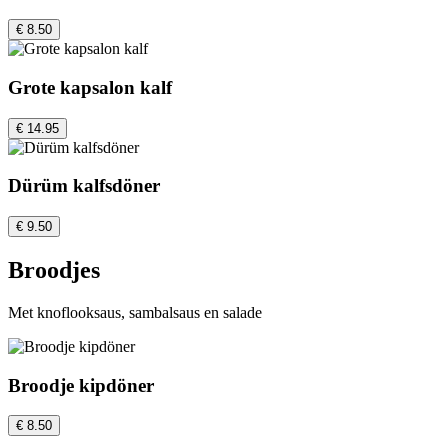
€ 8.50
Grote kapsalon kalf
€ 14.95
Dürüm kalfsdöner
€ 9.50
Broodjes
Met knoflooksaus, sambalsaus en salade
Broodje kipdöner
€ 8.50